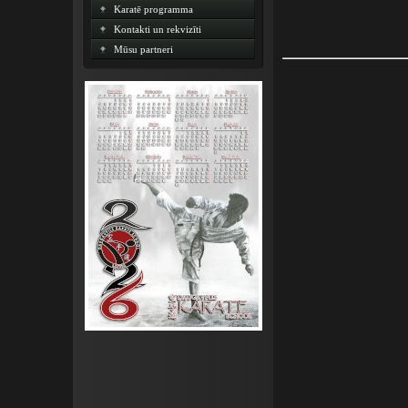
Karatē programma
Kontakti un rekvizīti
Mūsu partneri