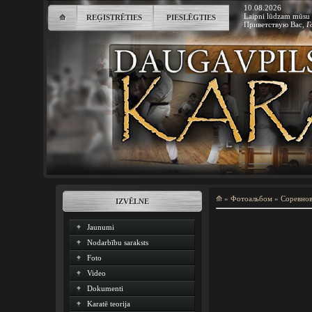
10.08.2026
Laipni lūdzam mūsu 
⟰
REĢISTRĒTIES
PIESLĒGTIES
Приветствую Вас
,
Г
⟰
»
Фотоальбом
»
Соревно
IZVĒLNE
Jaunumi
Nodarbību saraksts
Foto
Video
Dokumenti
Karatē teorija