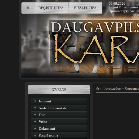
08.08.2026
Laipni lūdzam mūsu 
⟰
REĢISTRĒTIES
PIESLĒGTIES
Приветствую Вас
,
Г
⟰
»
Фотоальбом
»
Соревно
IZVĒLNE
Jaunumi
Nodarbību saraksts
Foto
Video
Dokumenti
Karatē teorija