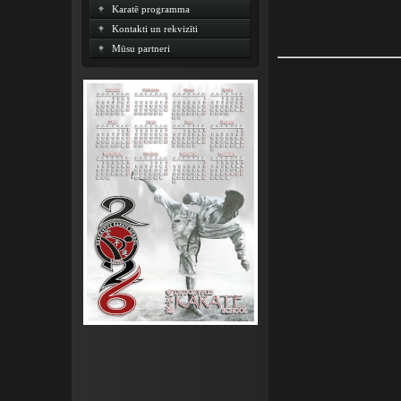
Karatē programma
Kontakti un rekvizīti
Mūsu partneri