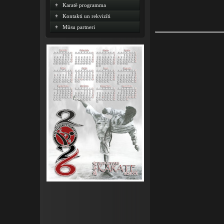
Karatē programma
Kontakti un rekvizīti
Mūsu partneri