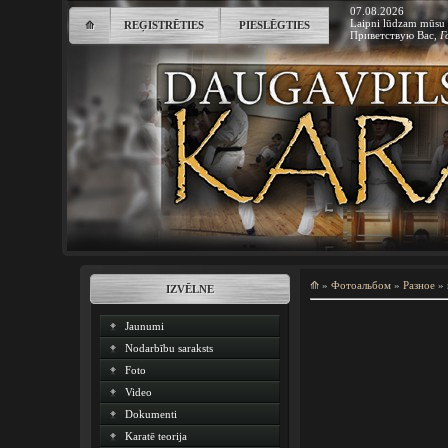
07.08.2026
Laipni lūdzam mūsu 
⟰
REĢISTRĒTIES
PIESLĒGTIES
Приветствую Вас
,
Г
⟰
»
Фотоальбом
»
Разное
»
IZVĒLNE
Jaunumi
Nodarbību saraksts
Foto
Video
Dokumenti
Karatē teorija