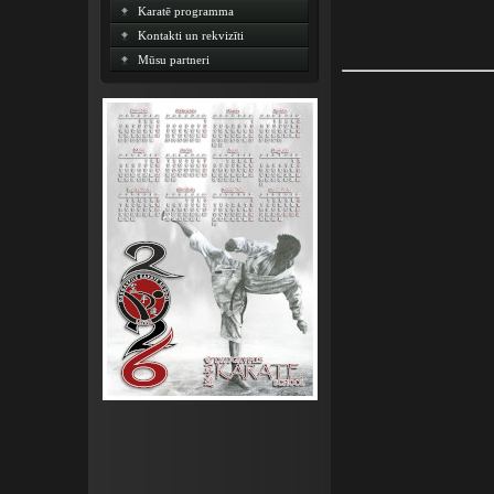
Karatē programma
Kontakti un rekvizīti
Mūsu partneri