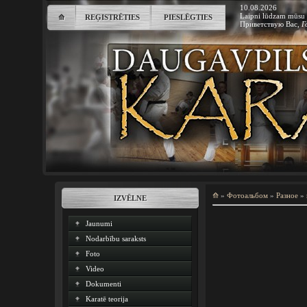
10.08.2026
Laipni lūdzam mūsu 
⟰
REĢISTRĒTIES
PIESLĒGTIES
Приветствую Вас
,
Г
⟰
»
Фотоальбом
»
Разное
»
IZVĒLNE
Jaunumi
Nodarbību saraksts
Foto
Video
Dokumenti
Karatē teorija