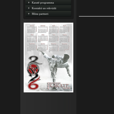
Karatē programma
Kontakti un rekvizīti
Mūsu partneri