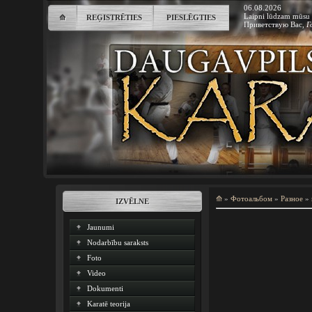
06.08.2026
Laipni lūdzam mūsu 
⟰
REĢISTRĒTIES
PIESLĒGTIES
Приветствую Вас
,
Г
⟰
»
Фотоальбом
»
Разное
»
IZVĒLNE
Jaunumi
Nodarbību saraksts
Foto
Video
Dokumenti
Karatē teorija