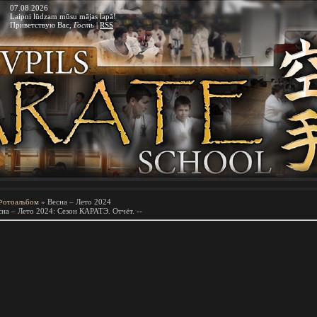
07.08.2026
Laipni lūdzam mūsu mājas lapā!
Приветствую Вас
,
Гость
|
RSS
Фотоальбом
» Весна – Лето 2024
сна – Лето 2024: Сезон КАРАТЭ. Отчёт. --