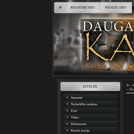
⟰
REĢISTRĒTIES
PIESLĒGTIES
⟰
»
IZVĒLNE
-- Ве
Jaunumi
Nodarbību saraksts
Foto
Video
Dokumenti
Karatē teorija