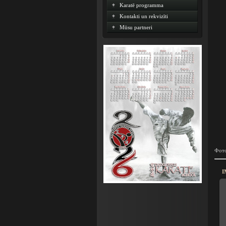
Karatē programma
Kontakti un rekvizīti
Mūsu partneri
Фото
I