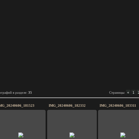
графий в разделе
:
35
Страницы
:
«
1
MG_20240606_181523
IMG_20240606_182332
IMG_20240606_183311