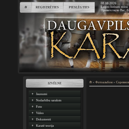
08.08.2026
Laipni lūdzam mūsu 
⟰
REĢISTRĒTIES
PIESLĒGTIES
Приветствую Вас
,
Г
⟰
»
Фотоальбом
»
Соревно
IZVĒLNE
Jaunumi
Nodarbību saraksts
Foto
Video
Dokumenti
Karatē teorija