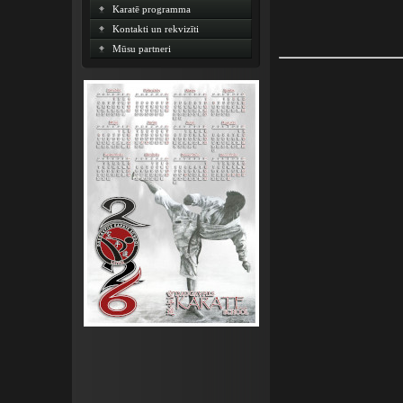
Karatē programma
Kontakti un rekvizīti
Mūsu partneri