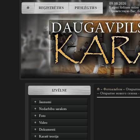
09.08.2026
Laipni lūdzam mūsu 
⟰
REĢISTRĒTIES
PIESLĒGTIES
Приветствую Вас
,
Г
⟰
»
Фотоальбом
» Открытие
IZVĒLNE
-- Открытие нового сезона -
Jaunumi
Nodarbību saraksts
Foto
Video
Dokumenti
Karatē teorija