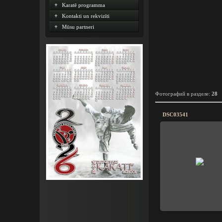
Karatē programma
Kontakti un rekvizīti
Mūsu partneri
Фотографий в разделе
:
28
DSC03541