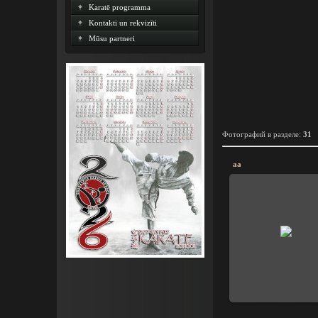
Karatē programma
Kontakti un rekvizīti
Mūsu partneri
Фотографий в разделе
:
31
aa