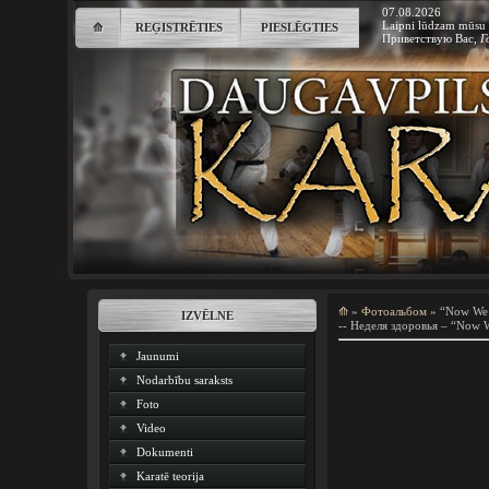
07.08.2026
Laipni lūdzam mūsu 
⟰
REĢISTRĒTIES
PIESLĒGTIES
Приветствую Вас
,
Г
⟰
»
Фотоальбом
» “Now We
IZVĒLNE
-- Неделя здоровья – “Now 
Jaunumi
Nodarbību saraksts
Foto
Video
Dokumenti
Karatē teorija