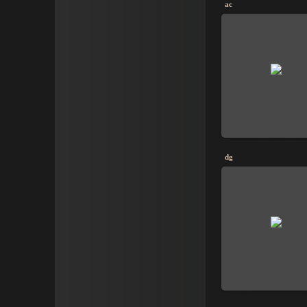
ac
dg