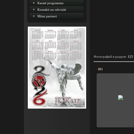
Karatē programma
Kontakti un rekvizīti
Mūsu partneri
Фотографий в разделе
:
125
f01