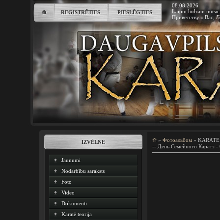
08.08.2026
Laipni lūdzam mūsu 
⟰
REĢISTRĒTIES
PIESLĒGTIES
Приветствую Вас
,
Г
⟰
»
Фотоальбом
» KARATE
IZVĒLNE
-- День Семейного Каратэ - 
Jaunumi
Nodarbību saraksts
Foto
Video
Dokumenti
Karatē teorija