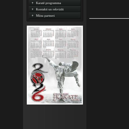
Karatē programma
Kontakti un rekvizīti
Mūsu partneri