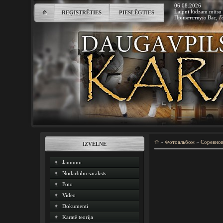
06.08.2026
Laipni lūdzam mūsu 
⟰
REĢISTRĒTIES
PIESLĒGTIES
Приветствую Вас
,
Г
⟰
»
Фотоальбом
»
Соревно
IZVĒLNE
Jaunumi
Nodarbību saraksts
Foto
Video
Dokumenti
Karatē teorija