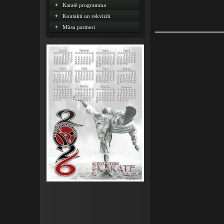
Karatē programma
Kontakti un rekvizīti
Mūsu partneri