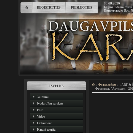
08.08.2026
Laipni lūdzam mūsu 
⟰
REĢISTRĒTIES
PIESLĒGTIES
Приветствую Вас
,
Г
⟰
»
Фотоальбом
» «ART & 
IZVĒLNE
-- Фестиваль "Артишок - 201
Jaunumi
Nodarbību saraksts
Foto
Video
Dokumenti
Karatē teorija