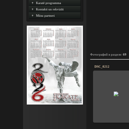
Karatē programma
Kontakti un rekvizīti
Mūsu partneri
Фотографий в разделе
:
69
DSC_0212