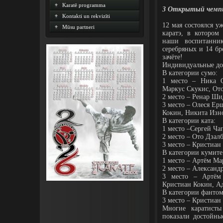
Karatē programma
3 Открытый чемпи
Kontakti un rekvizīti
12 мая состоялся у
Mūsu partneri
каратэ, в котором
наши воспитанни
серебряных и 14 бр
зачёте!
Индивидуальные до
В категории сумо:
1 место – Ника С
Маркус Скукис, От
2 место – Ренар Ш
3 место – Олеся Ер
Кокин, Никита Изн
В категории ката:
1 место –Сергей Ча
2 место – Ото Дзал
3 место – Кристиан
В категории кумите
1 место – Артём Ма
2 место – Александ
3 место – Артём
Кристиан Кокин, А
В категории фантом
3 место – Кристиан
Многие каратист
показали достойные