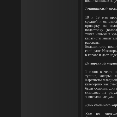
воспитанников за у
Рейтинговый экза
18 и 19 мая прош
средней и основно
проверку на зна
подготовку (выпо
также навыки в кум
каратисты значител
радовать.
Большинство восп
свой ранг. Некоторы
в карате и даёт на
Внутренний турн
1 июня в честь н
турнир, который т
Каратисты младшей
категориях как сум
были судьями. Для 
сказалось на рез
завоевали заслужен
День семейного ка
Уже по многоле