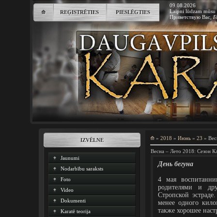
09.08.2026
Laipni lūdzam mūsu 
⟰
REĢISTRĒTIES
PIESLĒGTIES
Приветствую Вас
,
Г
⟰
»
2018
»
Июнь
»
23
» Вес
IZVĒLNE
Весна – Лето 2018: Сезон 
Jaunumi
День бегуна
Nodarbību saraksts
4 мая воспитанни
Foto
родителями и др
Video
Стропской эстраде
Dokumenti
менее одного кило
также хорошее наст
Karatē teorija