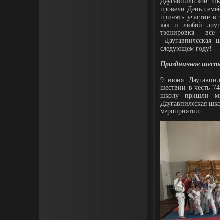
Даугавпилсской шк
провели День семей
принять участие в 
как и любой друг
тренировки все
Даугавпилсская ш
следующем году!
Праздничное шест
9 июня Даугавпил
шествии в честь 74
школу пришли мн
Даугавпилсская шко
мероприятии.