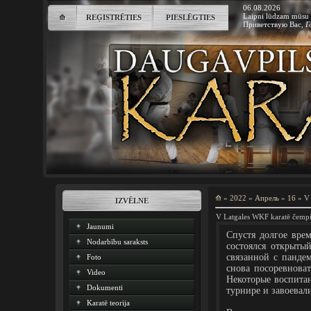
06.08.2026
Laipni lūdzam mūsu 
⟰
REĢISTRĒTIES
PIESLĒGTIES
Приветствую Вас
,
Г
⟰
»
2022
»
Апрель
»
16
» V 
IZVĒLNE
V Latgales WKF karatē čempi
Jaunumi
Спустя долгое вре
Nodarbību saraksts
состоялся открыты
связанной с панде
Foto
снова посоревноват
Video
Некоторые воспита
Dokumenti
турнире и завоевал
Karatē teorija