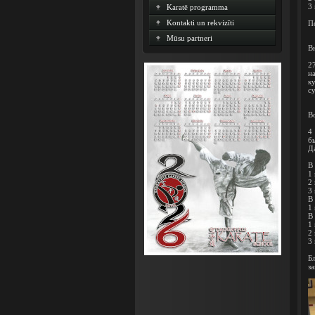
3
Karatē programma
Kontakti un rekvizīti
П
Mūsu partneri
В
2
н
к
с
Bo
4
б
Д
В 
1
2
3
В
1
В
1
2
3
Б
з