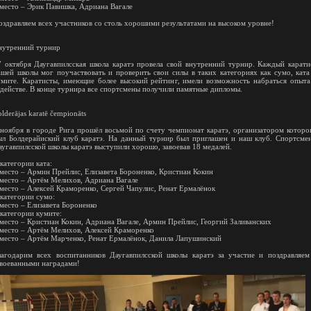
 место – Эрик Павишка, Адриана Вагале
оздравляем всех участников со столь хорошими результатами на высоком уровне!
нутренний турнир
7 октября Даугавпилсская школа каратэ провела свой внутренний турнир. Каждый карати
ашей школы мог поучаствовать и проверить свои силы в таких категориях как сумо, ката
умите. Каратисты, имеющие более высокий рейтинг, имели возможность набраться опыта
удействе. В конце турнира все спортсмены получили памятные дипломы.
lderājas karatē čempionāts
 ноября в городе Рига прошёл восьмой по счету чемпионат каратэ, организатором которо
ыл Болдерайиский клуб каратэ. На данный турнир был приглашен и наш клуб. Спортсме
аугавпилсской школы каратэ выступили хорошо, завоевав 18 медалей.
категории ката:
 место – Армин Прейлис, Елизавета Бороненко, Кристиан Кокин
 место – Артём Мелихов, Адриана Вагале
 место – Алексей Краморенко, Сергей Чапулис, Ренат Ермалёнок
 категории сумо:
 место – Елизавета Бороненко
 категории кумите:
 место – Кристиан Кокин, Адриана Вагале, Армин Прейлис, Георгий Заливанских
 место – Артём Мелихов, Алексей Краморенко
 место – Артём Марченко, Ренат Ермалёнок, Данила Лапушинский
лагодарим всех воспитанников Даугавпилсской школы каратэ за участие и поздравляем
авоеванными наградами!