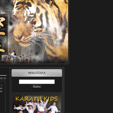
MEKLĒŠANA
00:34
 с
ии
ам
.