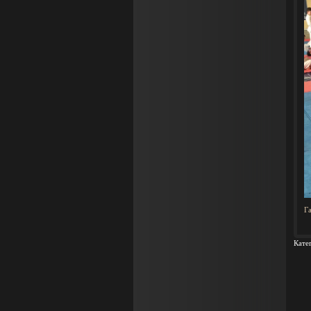
Г
Кате