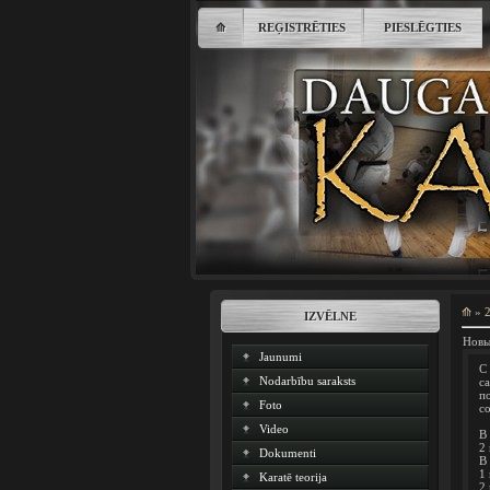
⟰
REĢISTRĒTIES
PIESLĒGTIES
⟰
»
IZVĒLNE
Новы
Jaunumi
С
Nodarbību saraksts
с
п
Foto
с
Video
В 
2
Dokumenti
В
1
Karatē teorija
2