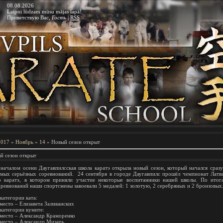
08.08.2026
Laipni lūdzam mūsu mājas lapā!
Приветствую Вас
,
Гость
|
RSS
2017
»
Ноябрь
»
14
» Новый сезон открыт
й сезон открыт
 началом осени Даугавпилсская школа каратэ открыла новый сезон, который начался сразу
амых серьёзных соревнований. 24 сентября в городе Даугавпилс прошёл чемпионат Латв
о каратэ, в котором приняли участие некоторые воспитанники нашей школы. По итог
оревнований наши спортсмены завоевали 5 медалей: 1 золотую, 2 серебряных и 2 бронзовых
категории ката:
 место – Елизавета Заливанских
 категории кумите:
 место – Александр Краморенко
 место – Александр Мизарь