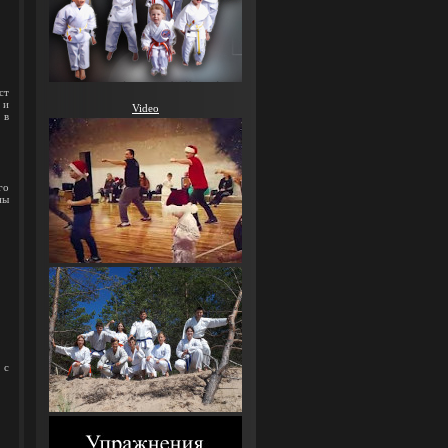
ст
 и
Video
 в
го
ны
 с