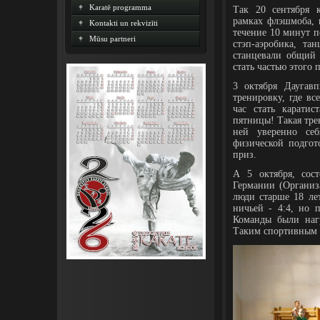
Karatē programma
Так 20 сентября 
рамках флэшмоба, 
Kontakti un rekvizīti
течение 10 минут 
Mūsu partneri
стэп-аэробика, та
станцевали общий
стать частью этого 
3 октября Даугав
тренировку, где в
час стать карати
пятницы! Такая тре
ней уверенно се
физической подго
приз.
А 5 октября, сос
Германии (Органи
люди старше 18 лет
ничьей - 4:4, но 
Команды были наг
Таким спортивным 