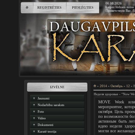
06.08.2026
Laipni lūdzam mūsu 
⟰
REĢISTRĒTIES
PIESLĒGTIES
Приветствую Вас
,
Г
⟰
»
2014
»
Октябрь
»
12
» 
IZVĒLNE
Неделя здоровья – “Now 
Jaunumi
MOVE Week или 
Nodarbību saraksts
мероприятие, котор
октября. Цель прое
Foto
по возможности бол
Video
активным быть лег
Dokumenti
идею недели здоров
могли все желающи
Karatē teorija