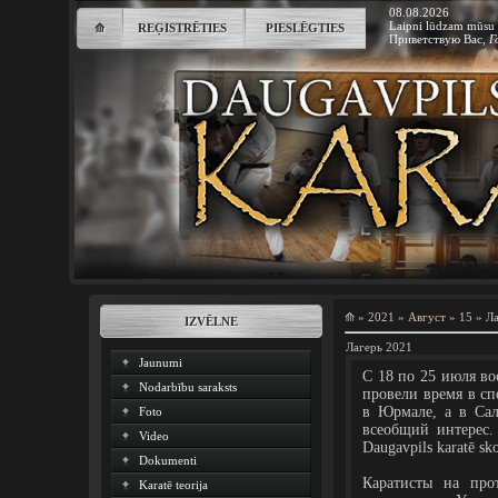
08.08.2026
Laipni lūdzam mūsu 
⟰
REĢISTRĒTIES
PIESLĒGTIES
Приветствую Вас
,
Г
⟰
»
2021
»
Август
»
15
» Ла
IZVĒLNE
Лагерь 2021
Jaunumi
С 18 по 25 июля в
Nodarbību saraksts
провели время в сп
в Юрмале, а в Сал
Foto
всеобщий интерес. 
Video
Daugavpils karatē sk
Dokumenti
Каратисты на про
Karatē teorija