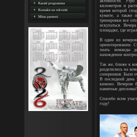
активности. Утро
Karatē programma
километров и раст
Kontakti un rekvizīti
время которой спо
кумите, а также 
Mūsu partneri
тренировки все отп
искупаться. Вечер
площадке, где игра
В один из вечеров
ориентировании. Ст
знать: команды 
нахождении контро
Так же, ближе к ко
разделились на ко
соперников. Было 
В последний день 
кимоно. Вечером б
памятные дипломы!
Спасибо всем учас
году!