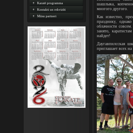
Karatē programma
шашлыка, копчено
многого другого.
Kontakti un rekvizīti
Mūsu partneri
Как известно, пр
празднику, однак
облачности совсем.
занято, каратиста
найдет!
Даугавпилсская шк
приглашает всех на