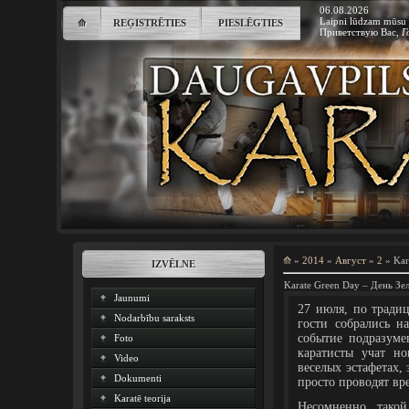
06.08.2026
Laipni lūdzam mūsu 
⟰
REĢISTRĒTIES
PIESLĒGTIES
Приветствую Вас
,
Г
⟰
»
2014
»
Август
»
2
» Kar
IZVĒLNE
Karate Green Day – День Зе
Jaunumi
27 июля, по тради
Nodarbību saraksts
гости собрались н
событие подразуме
Foto
каратисты учат но
Video
веселых эстафетах,
Dokumenti
просто проводят вр
Karatē teorija
Несомненно, такой