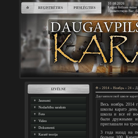
10.08.2026
Laipni lūdzam mūsu 
⟰
REĢISTRĒTIES
PIESLĒGTIES
Приветствую Вас
,
Г
⟰
»
2014
»
Ноябрь
»
24
» Да
IZVĒLNE
Даугавпилсской школе карат
Jaunumi
Весь ноябрь 2014 
Nodarbību saraksts
школы каратэ день
школа и все её в
Foto
были дружными и 
Video
приглашали на трен
Dokumenti
3 года назад на п
Karatē teorija
больше 100. Карат