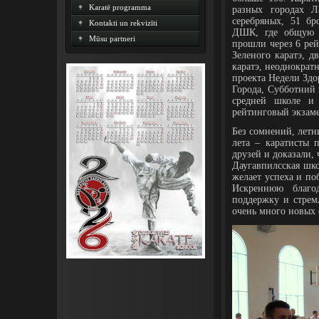
Karatē programma
разных городах Л
серебряных, 51 б
Kontakti un rekvizīti
ДШК, где общую 
Mūsu partneri
прошли через 6 ре
Зеленого каратэ, 
каратэ, неоднократ
проекта Недели Здо
Города, Субботний 
средней школе и
рейтинговый экзам
Без сомнений, летн
лета – каратисты
друзей и доказали,
Даугавпилсская шк
желает успеха и по
Искреннюю благо
поддержку и стрем
очень много новых 