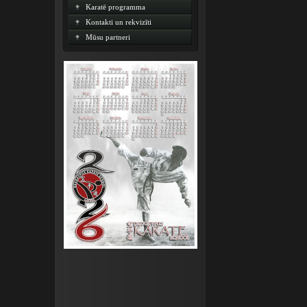
Karatē programma
Kontakti un rekvizīti
Mūsu partneri