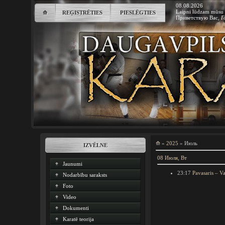
08.08.2026
Laipni lūdzam mūsu 
⟰
REĢISTRĒTIES
PIESLĒGTIES
Приветствую Вас
,
Г
⟰
»
2025
»
Июль
IZVĒLNE
08 Июля, Вт
Jaunumi
23:17
Pavasaris – V
Nodarbību saraksts
Foto
Video
Dokumenti
Karatē teorija