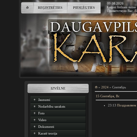
09.08.2026
Laipni lūdzam mūsu 
⟰
REĢISTRĒTIES
PIESLĒGTIES
Приветствую Вас
,
Г
⟰
»
2024
»
Сентябрь
IZVĒLNE
15 Сентября, Вс
Jaunumi
23:13
Поздравляем 
Nodarbību saraksts
Foto
Video
Dokumenti
Karatē teorija