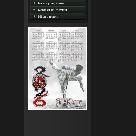
Karatē programma
Kontakti un rekvizīti
Mūsu partneri