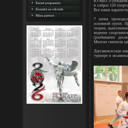
КУМИТЭ (поединк
Karatē programma
и собрал 120 спорт
Kontakti un rekvizīti
Все наши каратисты
Mūsu partneri
7 июня проходил
основной групп. П
теории, выполнени
ведение спортивн
(разбивание досо
Многие сменили цве
Даугавпилсская шк
турнире и экзамена