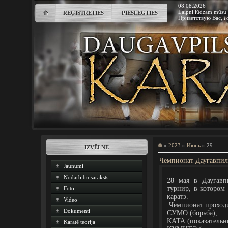
08.08.2026
Laipni lūdzam mūsu 
⟰
REĢISTRĒTIES
PIESLĒGTIES
Приветствую Вас
,
Г
⟰
»
2023
»
Июнь
»
29
IZVĒLNE
Чемпионат Даугавпилс
Jaunumi
Nodarbību saraksts
28 мая в Даугавп
турнир, в котором
Foto
каратэ.
Video
Чемпионат проходи
Dokumenti
СУМО (борьба),
КАТА (показательн
Karatē teorija