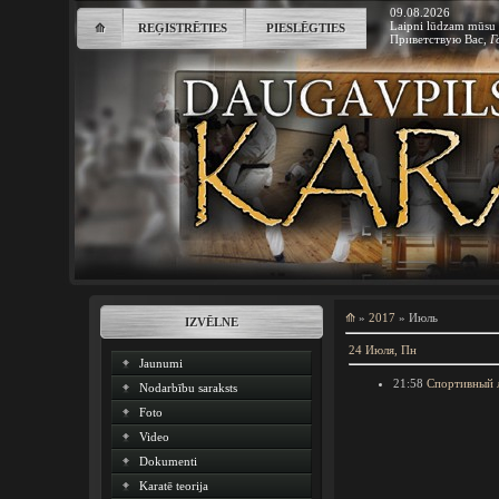
09.08.2026
Laipni lūdzam mūsu 
⟰
REĢISTRĒTIES
PIESLĒGTIES
Приветствую Вас
,
Г
⟰
»
2017
»
Июль
IZVĒLNE
24 Июля, Пн
Jaunumi
21:58
Спортивный л
Nodarbību saraksts
Foto
Video
Dokumenti
Karatē teorija