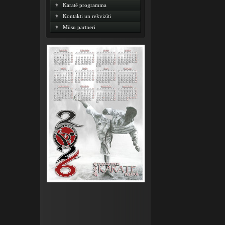
Karatē programma
Kontakti un rekvizīti
Mūsu partneri